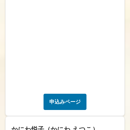
申込みページ
かにわ悦子（かにわ えつこ）